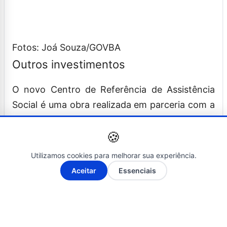
Fotos: Joá Souza/GOVBA
Outros investimentos
O novo Centro de Referência de Assistência
Social é uma obra realizada em parceria com a
Secretaria de Desenvolvimento Urbano (Sedur)
🍪
e a Companhia de Desenvolvimento Urbano do
Estado da Bahia (Conder). O investimento
Utilizamos cookies para melhorar sua experiência.
totalizou R$ 586 mil, proporcionando um
A-
A+
Aceitar
Essenciais
espaço adequado para o atendimento e apoio
às famílias em situação de vulnerabilidade.
Na área da saúde, Jerônimo Rodrigues