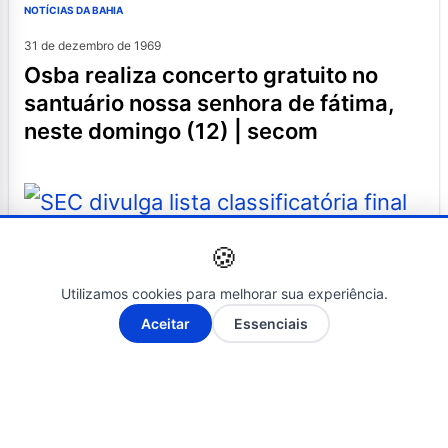
NOTÍCIAS DA BAHIA
31 de dezembro de 1969
osba realiza concerto gratuito no
santuário nossa senhora de fátima,
neste domingo (12) | secom
🍪
Utilizamos cookies para melhorar sua experiência.
NOTÍCIAS DA BAHIA
A-
A+
Aceitar
Essenciais
10 de setembro de 2024
sec divulga lista classificatória final
de licenças-prêmio para fruição e
convertidas em pecúnia