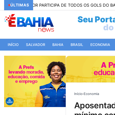
ESTOR PARTICIPA DE TODOS OS GOLS DO BAHIA NO 2º
ÚLTIMAS
Seu Porta
do 
INÍCIO
SALVADOR
BAHIA
BRASIL
ECONOMIA
Início
›
Economia
aposentados do inss que ganham mais que o