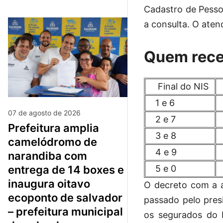
Cadastro de Pesso
a consulta. O aten
Quem rece
Final do NIS
P
1 e 6
2
07 de agosto de 2026
2 e 7
5
prefeitura amplia
3 e 8
6
camelódromo de
4 e 9
7
narandiba com
5 e 0
8
entrega de 14 boxes e
inaugura oitavo
O decreto com a a
ecoponto de salvador
passado pelo presi
– prefeitura municipal
os segurados do I