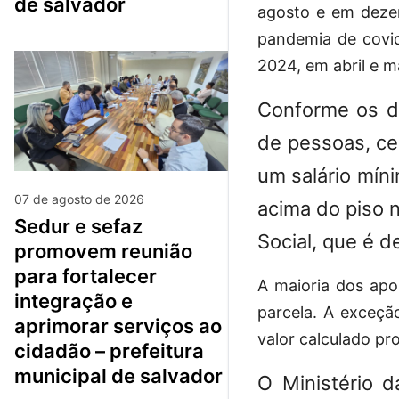
de salvador
agosto e em deze
pandemia de covi
2024, em abril e m
Conforme os da
de pessoas, ce
um salário mín
07 de agosto de 2026
acima do piso n
sedur e sefaz
Social, que é d
promovem reunião
para fortalecer
A maioria dos apo
integração e
parcela. A exceçã
aprimorar serviços ao
valor calculado pr
cidadão – prefeitura
municipal de salvador
O Ministério 