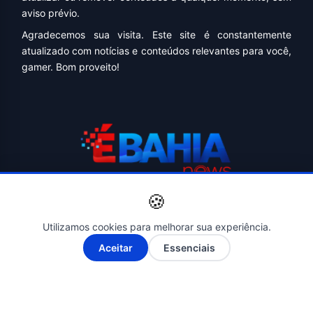
aviso prévio.
Agradecemos sua visita. Este site é constantemente
atualizado com notícias e conteúdos relevantes para você,
gamer. Bom proveito!
🍪
📰 Notícias verificadas e atualizadas diariamente.
📰 Cobertura completa do Brasil, Bahia, Salvador e
Utilizamos cookies para melhorar sua experiência.
principais cidades da região.
A-
A+
Aceitar
Essenciais
📰 Compromisso com a ética, a transparência e a
responsabilidade jornalística.
📰 Informações apuradas em fontes oficiais e confiáveis.
📰 Jornalismo independente, com foco no interesse