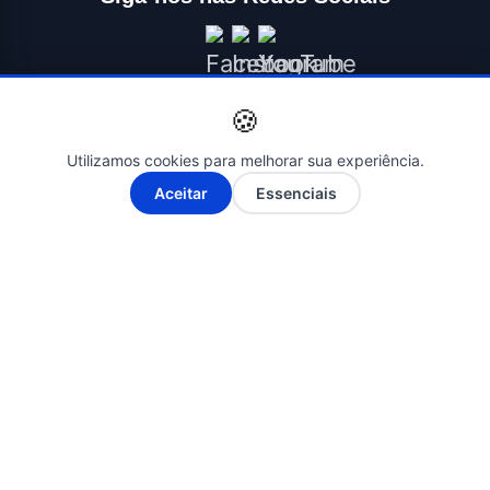
🍪
Utilizamos cookies para melhorar sua experiência.
A-
A+
Aceitar
Essenciais
© 2026 ÉBAHIA NEWS - O SEU PORTAL DE NOTÍCIAS. Todos os
direitos reservados. | Criado por
Novatopnet
INÍCIO
SALVADOR
BAHIA
BRASIL
ECONOMIA
POLÍTICA
EDUCAÇÃO
SAÚDE
ESPORTES
ENTRETENIMENTO
CONTATO