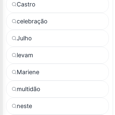
Castro
celebração
Julho
levam
Mariene
multidão
neste