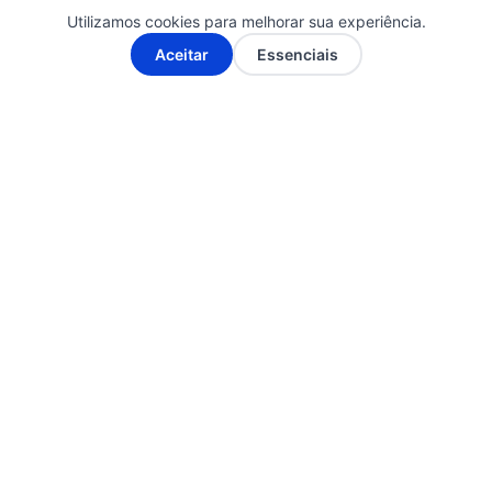
Utilizamos cookies para melhorar sua experiência.
📰 Notícias verificadas e atualizadas diariamente.
A-
A+
Aceitar
Essenciais
📰 Cobertura completa do Brasil, Bahia, Salvador e
principais cidades da região.
📰 Compromisso com a ética, a transparência e a
responsabilidade jornalística.
📰 Informações apuradas em fontes oficiais e confiáveis.
📰 Jornalismo independente, com foco no interesse
público e no combate à desinformação.
Siga-nos nas Redes Sociais