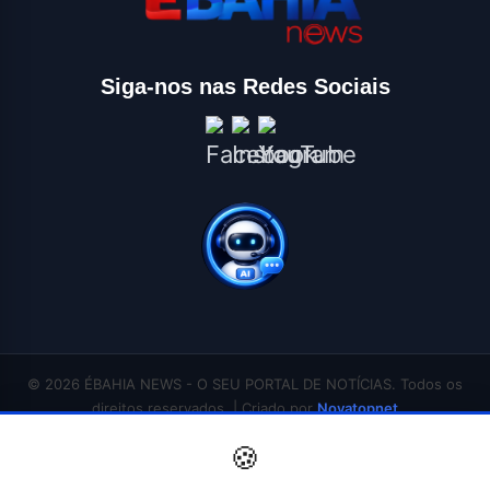
Siga-nos nas Redes Sociais
© 2026 ÉBAHIA NEWS - O SEU PORTAL DE NOTÍCIAS. Todos os
direitos reservados. | Criado por
Novatopnet
INÍCIO
SALVADOR
BAHIA
BRASIL
ECONOMIA
POLÍTICA
EDUCAÇÃO
🍪
SAÚDE
ESPORTES
ENTRETENIMENTO
CONTATO