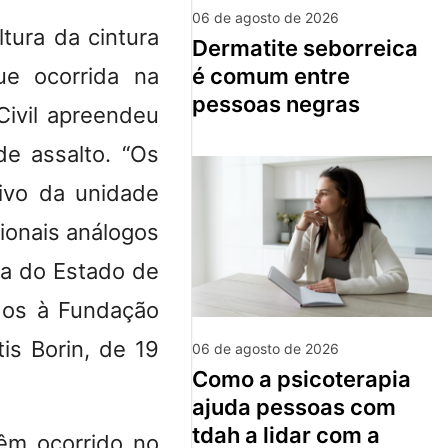
06 de agosto de 2026
ltura da cintura
dermatite seborreica
ue ocorrida na
é comum entre
pessoas negras
 Civil apreendeu
de assalto. “Os
tivo da unidade
cionais análogos
ca do Estado de
dos à Fundação
is Borin, de 19
06 de agosto de 2026
como a psicoterapia
ajuda pessoas com
tdah a lidar com a
êm ocorrido no