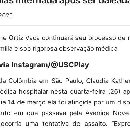
dias internada após ser balead
 2025
ine Ortiz Vaca continuará seu processo de
amília e sob rigorosa observação médica
via Instagram/@USCPlay
 da
Colômbia
em São Paulo, Claudia Kather
dica hospitalar nesta quarta-feira (26) ap
dia 14 de março ela foi atingida por um dis
nto em que passava pela Avenida Nove 
 ocorria uma tentativa de assalto. “Exp