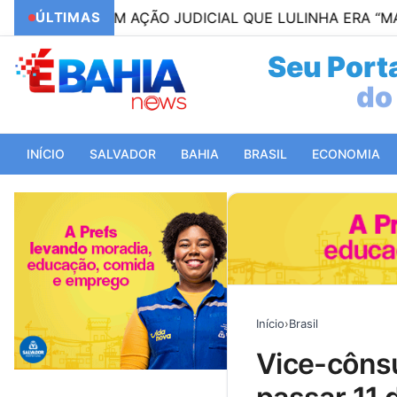
EM AÇÃO JUDICIAL QUE LULINHA ERA “MARIDO” DE RO
ÚLTIMAS
Seu Porta
do 
INÍCIO
SALVADOR
BAHIA
BRASIL
ECONOMIA
Início
›
Brasil
vice-cônsul da colômbia recebe alta depois de