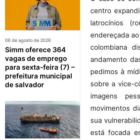
centro expand
latrocínios 
endereçada ao 
06 de agosto de 2026
colombiana di
simm oferece 364
vagas de emprego
andamento das
para sexta-feira (7) –
pedimos à mídi
prefeitura municipal
sobre a vice-c
de salvador
imagens pes
movimentos di
sua vulnerabil
está focada e