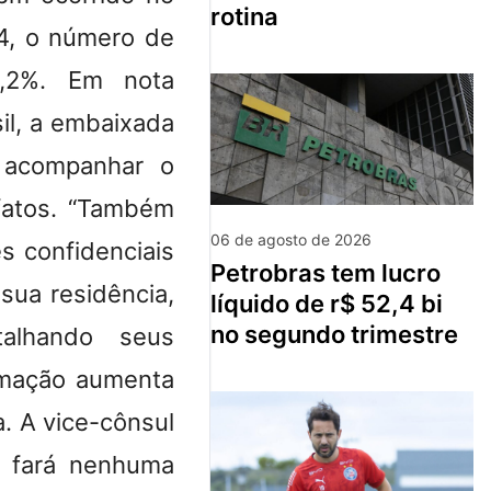
rotina
4, o número de
3,2%. Em nota
il, a embaixada
a acompanhar o
fatos. “Também
06 de agosto de 2026
s confidenciais
petrobras tem lucro
sua residência,
líquido de r$ 52,4 bi
no segundo trimestre
alhando seus
rmação aumenta
. A vice-cônsul
o fará nenhuma