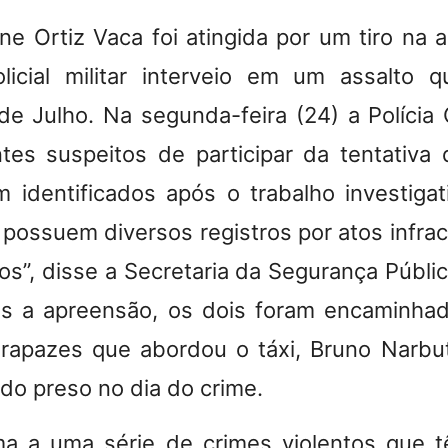
ne Ortiz Vaca foi atingida por um tiro na a
icial militar interveio em um assalto q
de Julho
. Na segunda-feira (24) a Polícia
tes suspeitos de participar da tentativa 
am identificados após o trabalho investiga
 possuem diversos registros por atos infra
tos”, disse a Secretaria da Segurança Públi
ós a apreensão, os dois foram encaminha
apazes que abordou o táxi, Bruno Narbut
sido preso no dia do crime.
a a uma série de crimes violentos que t