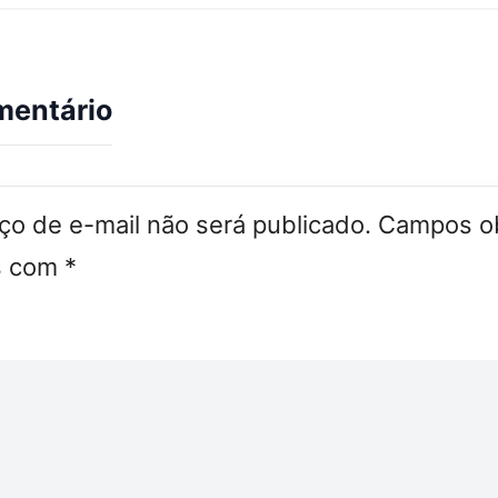
mentário
o de e-mail não será publicado.
Campos ob
s com
*