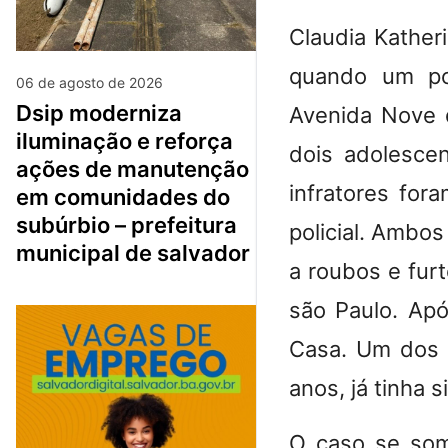
Claudia Katheri
quando um pol
06 de agosto de 2026
dsip moderniza
Avenida Nove 
iluminação e reforça
dois adolescen
ações de manutenção
infratores for
em comunidades do
subúrbio – prefeitura
policial. Ambos
municipal de salvador
a roubos e fur
são Paulo. Ap
Casa. Um dos r
anos, já tinha 
O caso se som