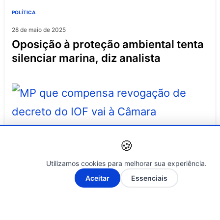
POLÍTICA
28 de maio de 2025
oposição à proteção ambiental tenta
silenciar marina, diz analista
POLÍTICA
🍪
07 de outubro de 2025
mp que compensa revogação de
Utilizamos cookies para melhorar sua experiência.
decreto do iof vai à câmara
A-
A+
Aceitar
Essenciais
Últimas Notícias