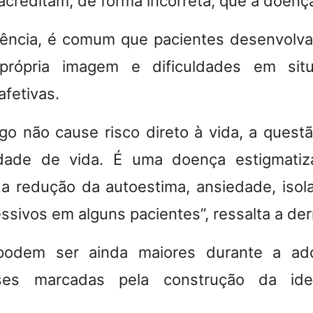
acreditam, de forma incorreta, que a doenç
ncia, é comum que pacientes desenvolva
rópria imagem e dificuldades em situ
afetivas.
igo não cause risco direto à vida, a quest
dade de vida. É uma doença estigmatiz
a redução da autoestima, ansiedade, isol
ssivos em alguns pacientes”
, ressalta a de
podem ser ainda maiores durante a ado
ases marcadas pela construção da id