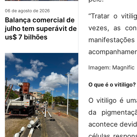
06 de agosto de 2026
“
Tratar o viti
balança comercial de
vezes, as con
julho tem superávit de
us$ 7 bilhões
manifestações
acompanhamen
Imagem: Magnific
O que é o vitiligo?
O vitiligo é u
da pigmentaç
acontece devid
células respon