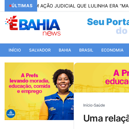
A EM AÇÃO JUDICIAL QUE LULINHA ERA “MARIDO” DE 
ÚLTIMAS
Seu Porta
do 
INÍCIO
SALVADOR
BAHIA
BRASIL
ECONOMIA
Início
›
Saúde
uma relaç