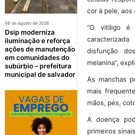
cor à pele, aos
06 de agosto de 2026
“O vitiligo é
dsip moderniza
caracterizad
iluminação e reforça
ações de manutenção
disfunção dos
em comunidades do
melanina”
, expl
subúrbio – prefeitura
municipal de salvador
As manchas po
mais frequente
mãos, pés, coto
A doença pode
primeiros sina