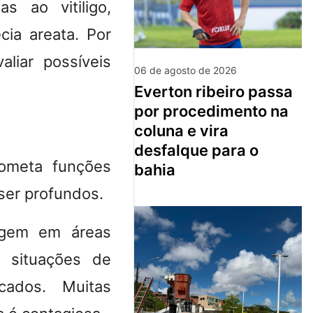
s ao vitiligo,
cia areata. Por
liar possíveis
06 de agosto de 2026
everton ribeiro passa
por procedimento na
coluna e vira
desfalque para o
rometa funções
bahia
ser profundos.
rgem em áreas
a situações de
cados. Muitas