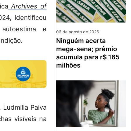
ica
Archives of
24, identificou
 autoestima e
06 de agosto de 2026
ondição.
ninguém acerta
mega-sena; prêmio
acumula para r$ 165
milhões
 Ludmilla Paiva
chas visíveis na