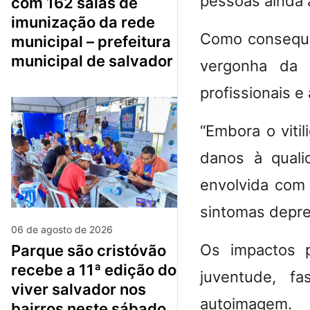
pessoas ainda 
com 162 salas de
imunização da rede
Como consequê
municipal – prefeitura
municipal de salvador
vergonha da p
profissionais e 
“Embora o vitil
danos à quali
envolvida com 
sintomas depre
06 de agosto de 2026
Os impactos 
parque são cristóvão
recebe a 11ª edição do
juventude, f
viver salvador nos
autoimagem.
bairros neste sábado