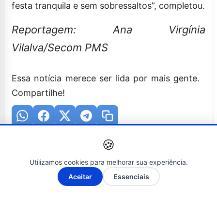
festa tranquila e sem sobressaltos”, completou.
Reportagem: Ana Virgínia
Vilalva/Secom PMS
Essa notícia merece ser lida por mais gente.
Compartilhe!
🍪
Busque no ÉBAHIA NEWS
Utilizamos cookies para melhorar sua experiência.
A-
A+
Aceitar
Essenciais
– O SEU PORTAL DE
NOTÍCIAS