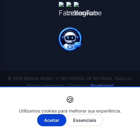
© 2026 ÉBAHIA NEWS - O SEU PORTAL DE NOTÍCIAS. Todos os
direitos reservados. | Criado por
Novatopnet
INÍCIO
SALVADOR
BAHIA
BRASIL
ECONOMIA
POLÍTICA
EDUCAÇÃO
🍪
SAÚDE
ESPORTES
ENTRETENIMENTO
CONTATO
Utilizamos cookies para melhorar sua experiência.
A-
A+
Aceitar
Essenciais