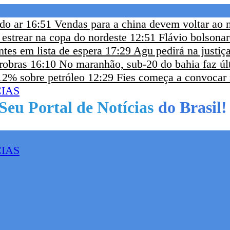
 do ar
16:51
Vendas para a china devem voltar ao n
 estrear na copa do nordeste
12:51
Flávio bolsona
tes em lista de espera
17:29
Agu pedirá na justiça
robras
16:10
No maranhão, sub-20 do bahia faz últ
12% sobre petróleo
12:29
Fies começa a convocar n
do Brasil!
Seu Portal de Notícias