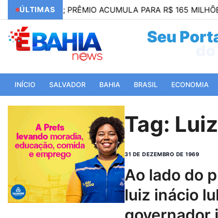
A-SENA; PRÊMIO ACUMULA PARA R$ 165 MILHÕES
ÚLTIMAS
Seu Porta
do 
INÍCIO
SALVADOR
BAHIA
BRASIL
ECONOMIA
Tag:
Luiz
31 DE DEZEMBRO DE 1969
ao lado do presidente
luiz inácio lu
governador 