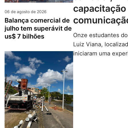
capacitação
06 de agosto de 2026
comunicaçã
balança comercial de
julho tem superávit de
Onze estudantes do
us$ 7 bilhões
Luiz Viana, localiza
iniciaram uma exper
mundo da comunica
do…
LEIA MAIS...