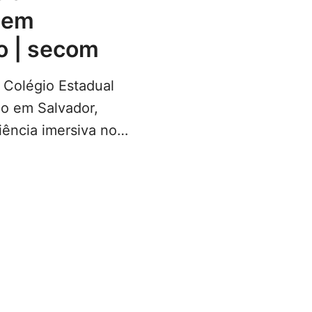
 em
o | secom
 Colégio Estadual
do em Salvador,
iência imersiva no
ção com a edição