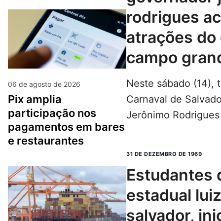
rodrigues 
atrações do 
campo gran
Neste sábado (14), t
06 de agosto de 2026
pix amplia
Carnaval de Salvado
participação nos
Jerônimo Rodrigue
pagamentos em bares
programação de bloco
e restaurantes
apoiados…
LEIA MAIS...
31 DE DEZEMBRO DE 1969
estudantes do colégio
estadual lui
salvador, in