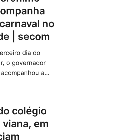
acompanha
carnaval no
de | secom
erceiro dia do
r, o governador
s acompanhou a
s e trios elétricos
z viana, em
iciam