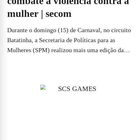
combate à violência contra a
mulher | secom
Durante o domingo (15) de Carnaval, no circuito
Batatinha, a Secretaria de Políticas para as
Mulheres (SPM) realizou mais uma edição da…
LEIA MAIS...
Ao navegar por este site, você concorda com os nossos
Termos de Uso
,
Política 
Privacidade
O
ÉBAHIA NEWS
publica conteúdos sobre o que acontece em Salvador, Bahia, Brasi
Economia, Política, Educação, Saúde, Esportes e Entretenimento. As informações s
baseadas em fontes consideradas confiáveis; no entanto, não nos responsabilizamos p
decisões tomadas com base no conteúdo aqui apresentado.