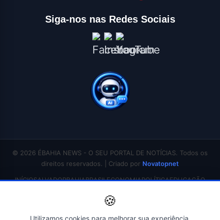
Siga-nos nas Redes Sociais
© 2026 ÉBAHIA NEWS - O SEU PORTAL DE NOTÍCIAS. Todos os
direitos reservados. | Criado por
Novatopnet
INÍCIO
SALVADOR
BAHIA
BRASIL
ECONOMIA
POLÍTICA
EDUCAÇÃO
🍪
SAÚDE
ESPORTES
ENTRETENIMENTO
CONTATO
Utilizamos cookies para melhorar sua experiência.