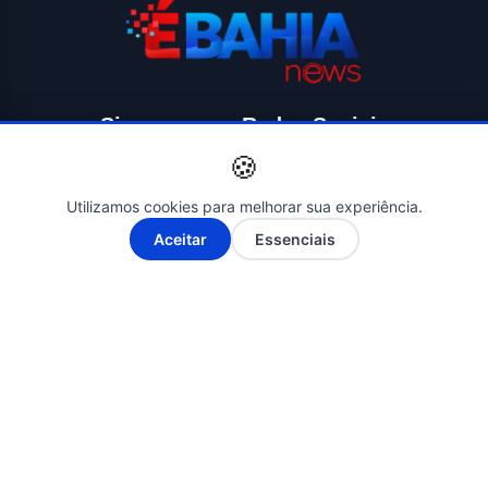
Siga-nos nas Redes Sociais
🍪
Utilizamos cookies para melhorar sua experiência.
A-
A+
Aceitar
Essenciais
© 2026 ÉBAHIA NEWS - O SEU PORTAL DE NOTÍCIAS. Todos os
direitos reservados. | Criado por
Novatopnet
INÍCIO
SALVADOR
BAHIA
BRASIL
ECONOMIA
POLÍTICA
EDUCAÇÃO