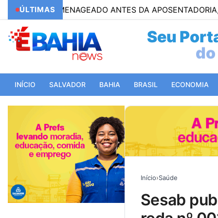
Á HOMENAGEADO ANTES DA APOSENTADORIA, PELLEGRI
ÚLTIMAS
Seu Porta
do 
INÍCIO
SALVADOR
BAHIA
BRASIL
ECONOMIA
Início
›
Saúde
sesab publica resultado final do processo seletivo