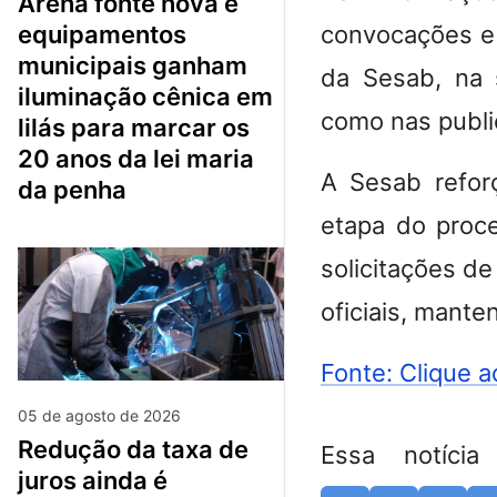
arena fonte nova e
equipamentos
convocações e 
municipais ganham
da Sesab, na 
iluminação cênica em
como nas public
lilás para marcar os
20 anos da lei maria
A Sesab refor
da penha
etapa do proce
solicitações d
oficiais, mante
Fonte: Clique a
05 de agosto de 2026
redução da taxa de
Essa notícia
juros ainda é