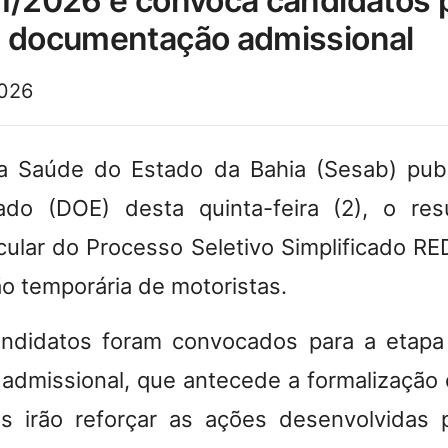
1/2026 e convoca candidatos 
a documentação admissional
2026
a Saúde do Estado da Bahia (Sesab) publ
ado (DOE) desta quinta-feira (2), o res
icular do Processo Seletivo Simplificado R
ão temporária de motoristas.
andidatos foram convocados para a etapa
dmissional, que antecede a formalização 
is irão reforçar as ações desenvolvidas p