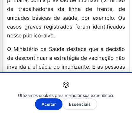
primária, com a previsão de imunizar 1,2 milhão
de trabalhadores da linha de frente, de
unidades básicas de saúde, por exemplo. Os
casos graves registrados foram identificados
nesse público-alvo.
O Ministério da Saúde destaca que a decisão
de descontinuar a estratégia de vacinação não
invalida a eficácia do imunizante. E as pessoas
que foram vacinadas ainda usufruem do
🍪
benefício que a vacina oferece, que é a
proteção contra a dengue.
Utilizamos cookies para melhorar sua experiência.
A-
A+
Aceitar
Essenciais
A recomendação do sistema de
farmacovigilância dá mais tempo para que
sejam realizados estudos adicionais para