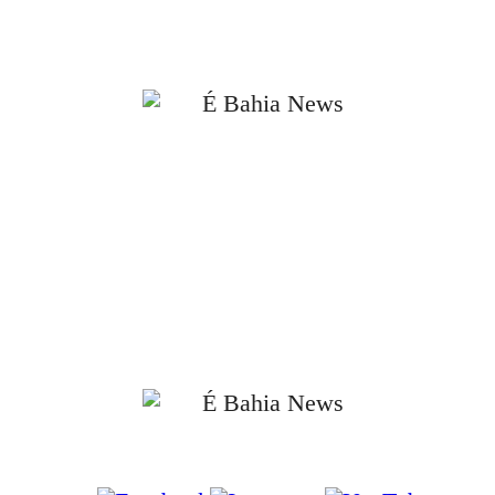
Agradecemos sua visita. Este site é constantemente atualizado com notícias e conteúd
relevantes para você, gamer. Bom proveito!
📰 Notícias verificadas e atualizadas diariamente.
📰 Cobertura completa do Brasil, Bahia, Salvador e principais cidades da
região.
📰 Compromisso com a ética, a transparência e a responsabilidade
jornalística.
📰 Informações apuradas em fontes oficiais e confiáveis.
📰 Jornalismo independente, com foco no interesse público e no combate à
desinformação.
Siga-nos nas Redes Sociais