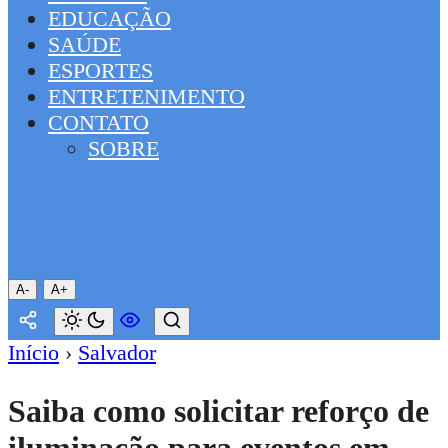
EDUCAÇÃO
SAÚDE
ESPORTES
ENTRETENIMENTO
CONTATO
SOBRE
A-
A+
Início
›
Salvador
Saiba como solicitar reforço de
iluminação para eventos em