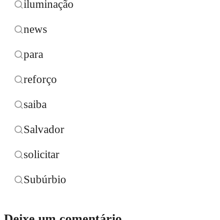
iluminação
news
para
reforço
saiba
Salvador
solicitar
Subúrbio
Deixe um comentário