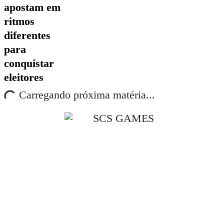
apostam em
ritmos
diferentes
para
conquistar
eleitores
Carregando próxima matéria...
Ao navegar por este site, você concorda com os nossos
Termos de Uso
,
Política 
Privacidade
O
ÉBAHIA NEWS
publica conteúdos sobre o que acontece em Salvador, Bahia, Brasi
Economia, Política, Educação, Saúde, Esportes e Entretenimento. As informações s
baseadas em fontes consideradas confiáveis; no entanto, não nos responsabilizamos p
decisões tomadas com base no conteúdo aqui apresentado.
Os materiais publicados são de autoria de seus respectivos criadores e idealizadores. O si
pode alterar, atualizar ou remover conteúdos a qualquer momento, sem aviso prévio.