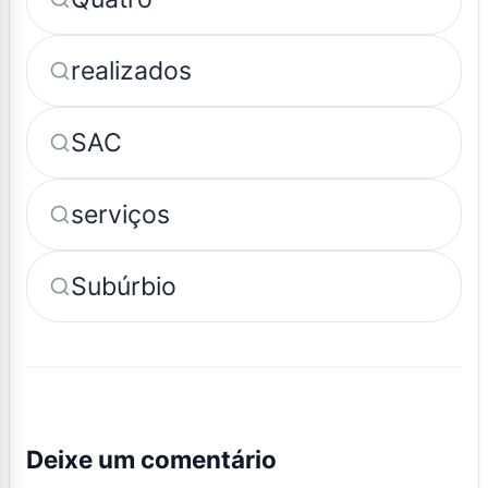
realizados
SAC
serviços
Subúrbio
Deixe um comentário