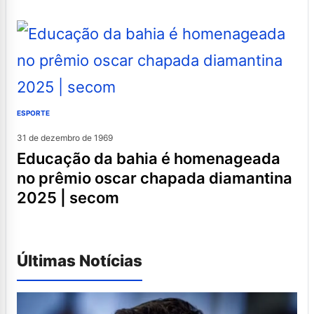
ESPORTE
31 de dezembro de 1969
educação da bahia é homenageada
no prêmio oscar chapada diamantina
2025 | secom
Últimas Notícias