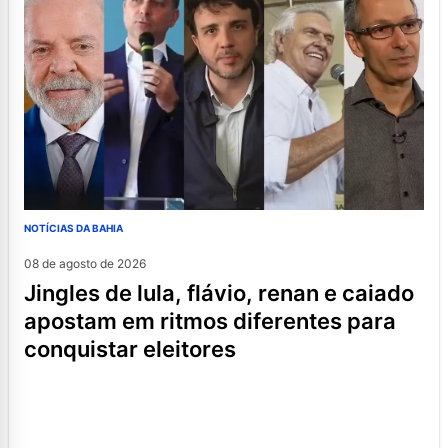
NOTÍCIAS DA BAHIA
08 de agosto de 2026
jingles de lula, flávio, renan e caiado
apostam em ritmos diferentes para
conquistar eleitores