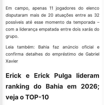
Em campo, apenas 11 jogadores do elenco
disputaram mais de 20 atuações entre as 32
possíveis até esse momento da temporada –
com a liderança empatada entre dois xarás do
grupo.
Leia também: Bahia faz anúncio oficial e
confirma detalhes do empréstimo de Gabriel
Xavier
Erick e Erick Pulga lideram
ranking do Bahia em 2026;
veja o TOP-10