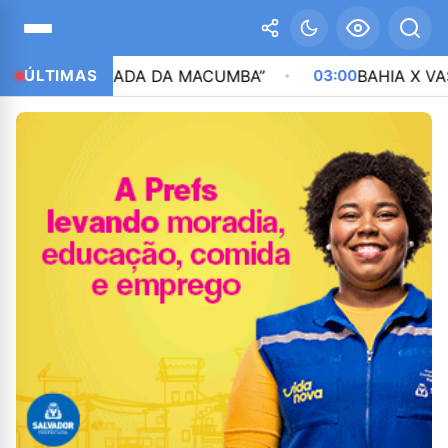
“BANCADA DA MACUMBA”
ÚLTIMAS
03:00
BAHIA X VASCO TEM D