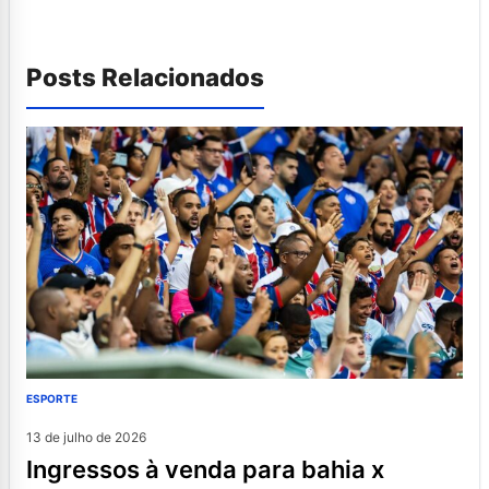
Posts Relacionados
ESPORTE
13 de julho de 2026
ingressos à venda para bahia x