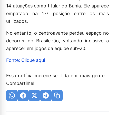
14 atuações como titular do Bahia. Ele aparece
empatado na 17ª posição entre os mais
utilizados.
No entanto, o centroavante perdeu espaço no
decorrer do Brasileirão, voltando inclusive a
aparecer em jogos da equipe sub-20.
Fonte: Clique aqui
Essa notícia merece ser lida por mais gente.
Compartilhe!