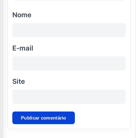
Nome
E-mail
Site