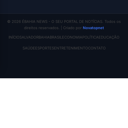
© 2026 ÉBAHIA NEWS - O SEU PORTAL DE NOTÍCIAS. Todos os
direitos reservados. | Criado por
Novatopnet
INÍCIO
SALVADOR
BAHIA
BRASIL
ECONOMIA
POLÍTICA
EDUCAÇÃO
SAÚDE
ESPORTES
ENTRETENIMENTO
CONTATO