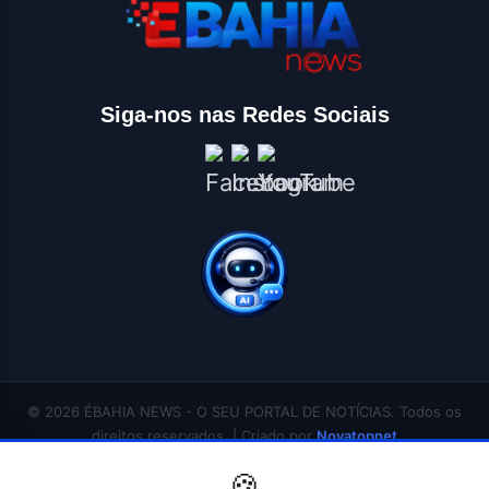
Siga-nos nas Redes Sociais
© 2026 ÉBAHIA NEWS - O SEU PORTAL DE NOTÍCIAS. Todos os
direitos reservados. | Criado por
Novatopnet
INÍCIO
SALVADOR
BAHIA
BRASIL
ECONOMIA
POLÍTICA
EDUCAÇÃO
🍪