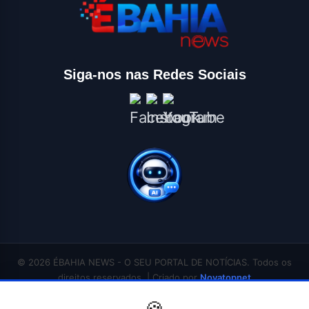
Siga-nos nas Redes Sociais
© 2026 ÉBAHIA NEWS - O SEU PORTAL DE NOTÍCIAS. Todos os
direitos reservados. | Criado por
Novatopnet
INÍCIO
SALVADOR
BAHIA
BRASIL
ECONOMIA
POLÍTICA
EDUCAÇÃO