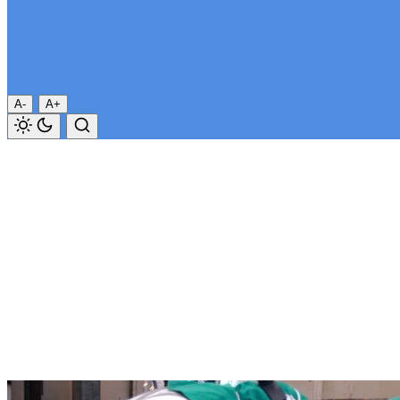
A-
A+