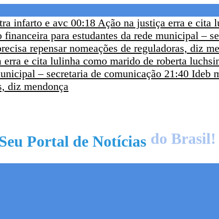
ra infarto e avc
00:18
Ação na justiça erra e cita
o financeira para estudantes da rede municipal – s
precisa repensar nomeações de reguladoras, diz m
 erra e cita lulinha como marido de roberta luchsi
unicipal – secretaria de comunicação
21:40
Ideb 
s, diz mendonça
Seu Portal de Notícias
do Mundo