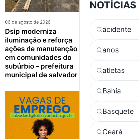
NOTÍCIAS
06 de agosto de 2026
acidente
dsip moderniza
iluminação e reforça
ações de manutenção
anos
em comunidades do
subúrbio – prefeitura
atletas
municipal de salvador
Bahia
Basquete
Ceará