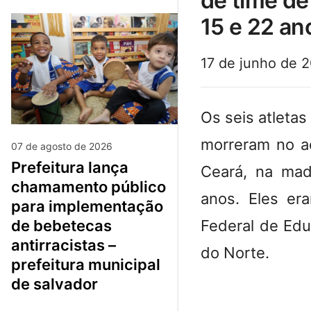
de time de
15 e 22 an
17 de junho de 
Os seis atleta
morreram no ac
07 de agosto de 2026
prefeitura lança
Ceará, na mad
chamamento público
anos. Eles er
para implementação
Federal de Edu
de bebetecas
antirracistas –
do Norte.
prefeitura municipal
de salvador