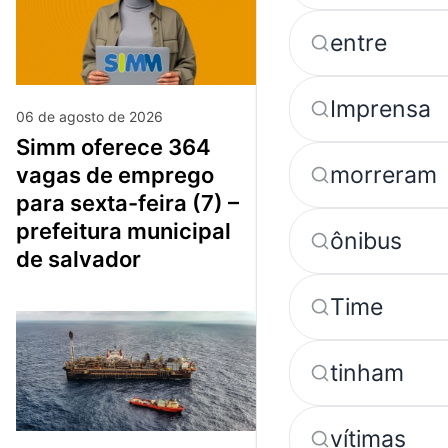
entre
Imprensa
06 de agosto de 2026
simm oferece 364
morreram
vagas de emprego
para sexta-feira (7) –
prefeitura municipal
ônibus
de salvador
Time
tinham
vítimas