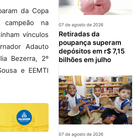
iparam da Copa
u campeão na
07 de agosto de 2026
retiradas da
tinham vínculos
poupança superam
rnador Adauto
depósitos em r$ 7,15
ia Bezerra, 2º
bilhões em julho
 Sousa e EEMTI
07 de agosto de 2026