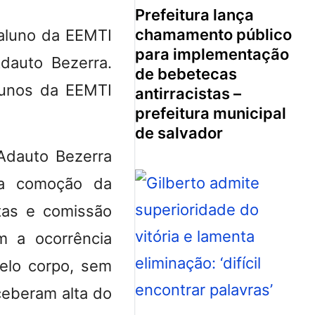
prefeitura lança
chamamento público
aluno da EEMTI
para implementação
dauto Bezerra.
de bebetecas
lunos da EEMTI
antirracistas –
prefeitura municipal
de salvador
 Adauto Bezerra
 a comoção da
tas e comissão
m a ocorrência
elo corpo, sem
ceberam alta do