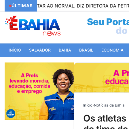
M VOLTAR AO NORMAL, DIZ DIRETORA DA PETROBRAS
ÚLTIMAS
Seu Porta
do 
INÍCIO
SALVADOR
BAHIA
BRASIL
ECONOMIA
Início
›
Notícias da Bahia
os atletas que morreram em acidente com ônibus