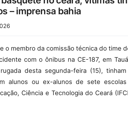
 basquete no ceará; vítimas ti
os – imprensa bahia
2026
s e o membro da comissão técnica do time 
idente com o ônibus na CE-187, em Tauá,
rugada desta segunda-feira (15), tinham
am alunos ou ex-alunos de sete escolas 
cação, Ciência e Tecnologia do Ceará (IFC