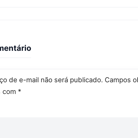
mentário
o de e-mail não será publicado.
Campos ob
s com
*