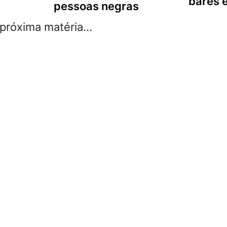
bares 
pessoas negras
róxima matéria...