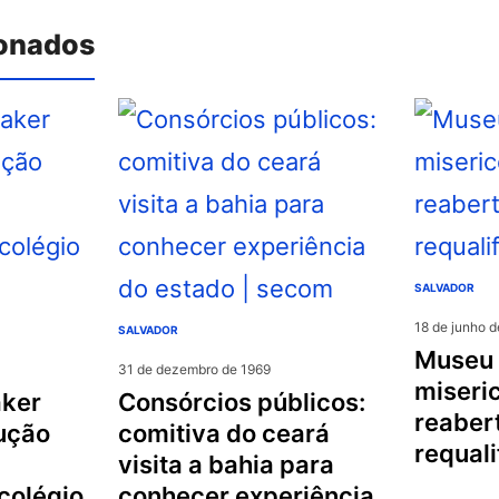
ionados
SALVADOR
18 de junho 
SALVADOR
museu da
31 de dezembro de 1969
miseric
consórcios públicos:
reaber
ução
comitiva do ceará
requal
visita a bahia para
colégio
conhecer experiência