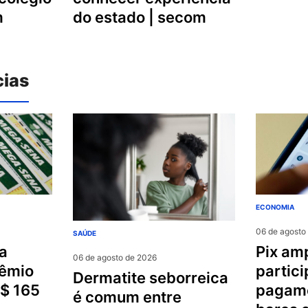
m
do estado | secom
cias
ECONOMIA
06 de agosto
SAÚDE
pix amplia
06 de agosto de 2026
rêmio
partic
dermatite seborreica
r$ 165
pagam
é comum entre