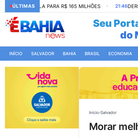
CUMULA PARA R$ 165 MILHÕES
ÚLTIMAS
21:46
DERMATITE S
Seu Porta
da
INÍCIO
SALVADOR
BAHIA
BRASIL
ECONOMIA
Início
›
Salvador
morar mel