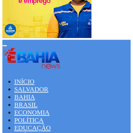
INÍCIO
SALVADOR
BAHIA
BRASIL
ECONOMIA
POLÍTICA
EDUCAÇÃO