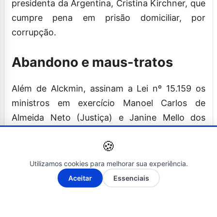
presidenta da Argentina, Cristina Kirchner, que
cumpre pena em prisão domiciliar, por
corrupção.
Abandono e maus-tratos
Além de Alckmin, assinam a Lei nº 15.159 os
ministros em exercício Manoel Carlos de
Almeida Neto (Justiça) e Janine Mello dos
Santos (Direitos Humanos). Alckmin e Neto
🍪
também sancionaram a
Lei nº 15.163
, que
endurece as penas para os crimes de
Utilizamos cookies para melhorar sua experiência.
abandono de incapaz e de maus-tatos;
A-
A+
Aceitar
Essenciais
exposição a perigo da saúde e da integridade
física ou psíquica da pessoa idosa; abandono