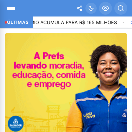
A; PRÊMIO ACUMULA PARA R$ 165 MILHÕES
ÚLTIMAS
21:35
P