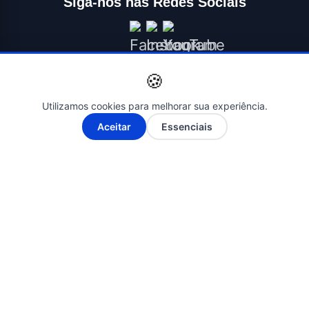
Siga-nos nas Redes Sociais
🍪
Utilizamos cookies para melhorar sua experiência.
A-
A+
Aceitar
Essenciais
© 2026 ÉBAHIA NEWS - O SEU PORTAL DE NOTÍCIAS. Todos os
direitos reservados. | Criado por
Novatopnet
INÍCIO
SALVADOR
BAHIA
BRASIL
ECONOMIA
POLÍTICA
EDUCAÇÃO
SAÚDE
ESPORTES
ENTRETENIMENTO
CONTATO