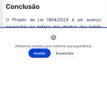
Conclusão
O Projeto de Lei 1904/2024 é um avanço
necessário na defesa dos direitos dos bebês
em gestação. Ao equiparar as penalidades do
🍪
aborto tardio às do homicídio simples,
Utilizamos cookies para melhorar sua experiência.
estamos afirmando nosso compromisso com a
A-
A+
Aceitar
Essenciais
vida e com a justiça. Esta mudança legislativa é
uma expressão de nossa crença na dignidade
humana e na proteção dos mais vulneráveis. É
um passo essencial para construir uma
sociedade mais justa, compassiva e respeitosa
com a vida.
O jornalista Elyseu Simões Filho, âncora da