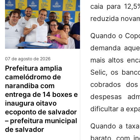
caia para 12,
reduzida novam
Quando o Copom
demanda aquec
07 de agosto de 2026
mais altos en
prefeitura amplia
Selic, os banc
camelódromo de
cobrados dos 
narandiba com
entrega de 14 boxes e
despesas adm
inaugura oitavo
dificultar a ex
ecoponto de salvador
– prefeitura municipal
Quando a taxa 
de salvador
barato, com i