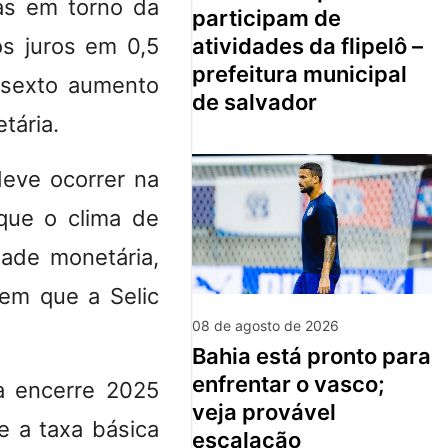
zas em torno da
participam de
atividades da flipelô –
s juros em 0,5
prefeitura municipal
o sexto aumento
de salvador
tária.
eve ocorrer na
que o clima de
dade monetária,
em que a Selic
08 de agosto de 2026
bahia está pronto para
enfrentar o vasco;
a encerre 2025
veja provável
e a taxa básica
escalação