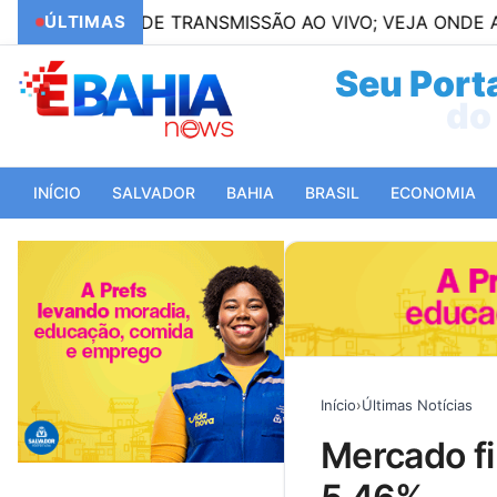
ÕES DE TRANSMISSÃO AO VIVO; VEJA ONDE ASSISTIR
ÚLTIMAS
Seu Porta
do 
INÍCIO
SALVADOR
BAHIA
BRASIL
ECONOMIA
Início
›
Últimas Notícias
mercado financeiro reduz previsão da inflação para