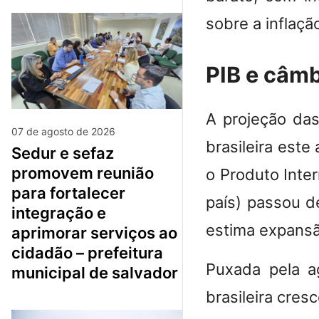
sobre a inflaçã
PIB e câm
A
projeção das
07 de agosto de 2026
brasileira este
sedur e sefaz
promovem reunião
o Produto Inte
para fortalecer
país) passou d
integração e
estima expansã
aprimorar serviços ao
cidadão – prefeitura
Puxada pela a
municipal de salvador
brasileira cres