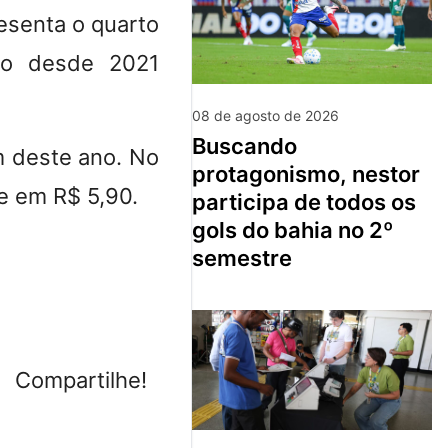
resenta o quarto
ão desde 2021
08 de agosto de 2026
buscando
m deste ano. No
protagonismo, nestor
e em R$ 5,90
.
participa de todos os
gols do bahia no 2º
semestre
Compartilhe!