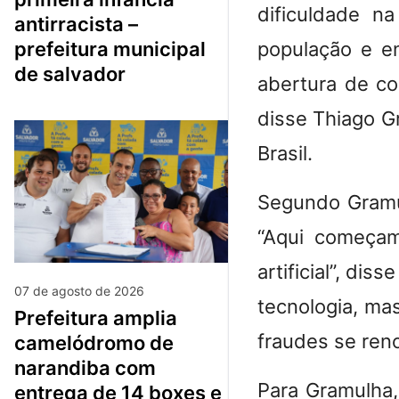
dificuldade na
antirracista –
população e e
prefeitura municipal
de salvador
abertura de co
disse Thiago G
Brasil
.
Segundo Gramulh
“Aqui começam
artificial”, di
07 de agosto de 2026
tecnologia, ma
prefeitura amplia
fraudes se ren
camelódromo de
narandiba com
Para Gramulha, 
entrega de 14 boxes e