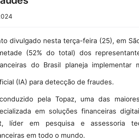
fraudes
2024
o divulgado nesta terça-feira (25), em São
etade (52% do total) dos representant
inanceiras do Brasil planeja implementa
ificial (IA) para detecção de fraudes.
 conduzido pela Topaz, uma das maiore
ecializada em soluções financeiras digita
, líder em pesquisa e assessoria tec
nanceiras em todo o mundo.