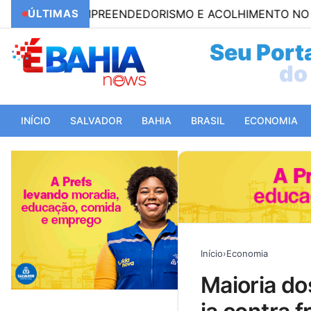
 EMPREENDEDORISMO E ACOLHIMENTO NO CRAS SIMONE 
ÚLTIMAS
Seu Porta
do 
INÍCIO
SALVADOR
BAHIA
BRASIL
ECONOMIA
Início
›
Economia
maioria dos líderes do setor financeiro planeja usar