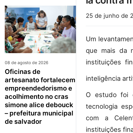
ia contra 
25 de junho de 
Um levantament
que mais da m
instituições f
08 de agosto de 2026
oficinas de
inteligência art
artesanato fortalecem
empreendedorismo e
O estudo foi
acolhimento no cras
simone alice debouck
tecnologia esp
– prefeitura municipal
com a Celent
de salvador
instituições fi