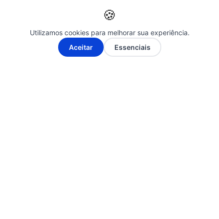
bc reforça segurança em contas de
🍪
instituições no sistema de
pagamento
Utilizamos cookies para melhorar sua experiência.
A-
A+
Aceitar
Essenciais
ÚLTIMAS NOTÍCIAS
30 de julho de 2025
lula: brasil é soberano e interferência
dos eua é inaceitável