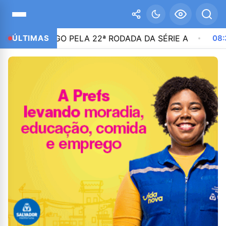
 JOGO PELA 22ª RODADA DA SÉRIE A
ÚLTIMAS
08:36
NIKOLAS