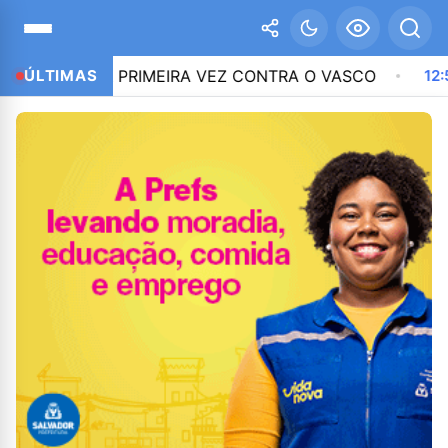
LA PRIMEIRA VEZ CONTRA O VASCO
ÚLTIMAS
12:51
CNC: END