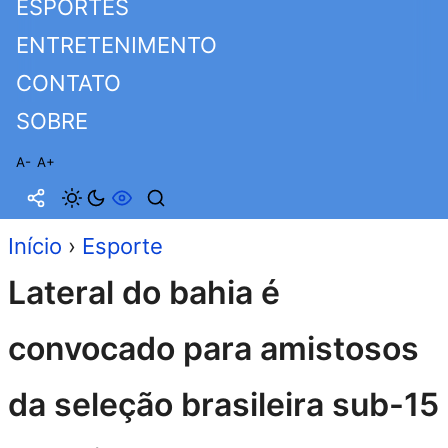
ESPORTES
ENTRETENIMENTO
CONTATO
SOBRE
A-
A+
Início
›
Esporte
Lateral do bahia é
convocado para amistosos
da seleção brasileira sub-15