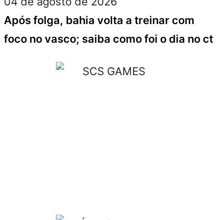
04 de agosto de 2026
Após folga, bahia volta a treinar com
foco no vasco; saiba como foi o dia no ct
Ao navegar por este site, você concorda com os nossos
Termos de Uso
,
Política de Privacidade
O
ÉBAHIA NEWS
publica conteúdos sobre o que acontece em Salvador,
Bahia, Brasil, Economia, Política, Educação, Saúde, Esportes e
Entretenimento. As informações são baseadas em fontes consideradas
confiáveis; no entanto, não nos responsabilizamos por decisões tomadas
com base no conteúdo aqui apresentado.
Os materiais publicados são de autoria de seus respectivos criadores e
idealizadores. O site pode alterar, atualizar ou remover conteúdos a
qualquer momento, sem aviso prévio.
Agradecemos sua visita. Este site é constantemente atualizado com
notícias e conteúdos relevantes para você, gamer. Bom proveito!