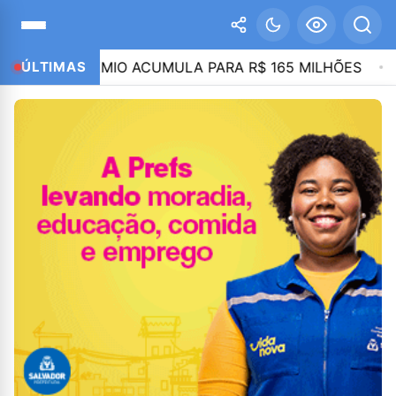
; PRÊMIO ACUMULA PARA R$ 165 MILHÕES
ÚLTIMAS
21:46
D