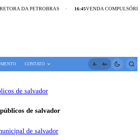
RA DA PETROBRAS
VENDA COMPULSÓRIA DE GÁ
16:45
IMENTO
CONTATO
A-
A+
 públicos de salvador