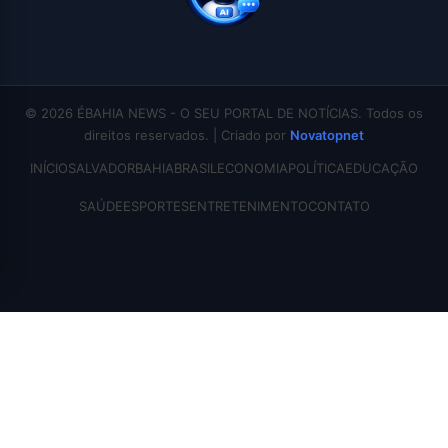
© 2026 ÉBAHIA NEWS - O SEU PORTAL DE NOTÍCIAS. Todos os
direitos reservados. | Criado por
Novatopnet
INÍCIO
SALVADOR
BAHIA
BRASIL
ECONOMIA
POLÍTICA
EDUCAÇÃO
SAÚDE
ESPORTES
ENTRETENIMENTO
CONTATO