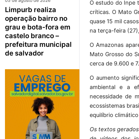
05 de agosto de 2026
O estudo do Inpe 
limpurb realiza
críticas. O Mato G
operação bairro no
quase 15 mil casos
grau e bota-fora em
na terça-feira (27
castelo branco –
prefeitura municipal
O Amazonas aparec
de salvador
Mato Grosso do Su
cerca de 9.600 e 7
O aumento signifi
ambiental e a ef
necessidade de m
ecossistemas bras
equilíbrio climático
Os textos gerados p
de vídeos dos j