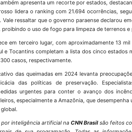
também apresenta um recorte por estados, destacan
rosso lidera o ranking com 21.694 ocorrências, seg
. Vale ressaltar que o governo paraense declarou e
), proibindo o uso de fogo para limpeza de terrenos e
e em terceiro lugar, com aproximadamente 13 mil 
l e Tocantins completam a lista dos cinco estados 
.300 casos, respectivamente.
cativo das queimadas em 2024 levanta preocupaçõ
icácia das políticas de preservação. Especialist
edidas urgentes para conter o avanço dos incênd
ileiros, especialmente a Amazônia, que desempenha u
 global.
or inteligência artificial na
CNN Brasil
são feitos c
ornais de sua programação. Todas as informaçõe