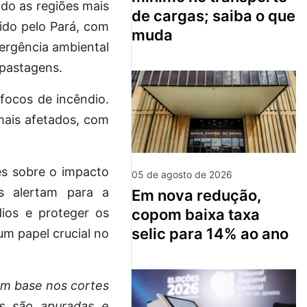
do as regiões mais
de cargas; saiba o que
uido pelo Pará, com
muda
mergência ambiental
 pastagens.
focos de incêndio.
mais afetados, com
es sobre o impacto
05 de agosto de 2026
as alertam para a
em nova redução,
copom baixa taxa
ios e proteger os
selic para 14% ao ano
m papel crucial no
om base nos cortes
s são apuradas e