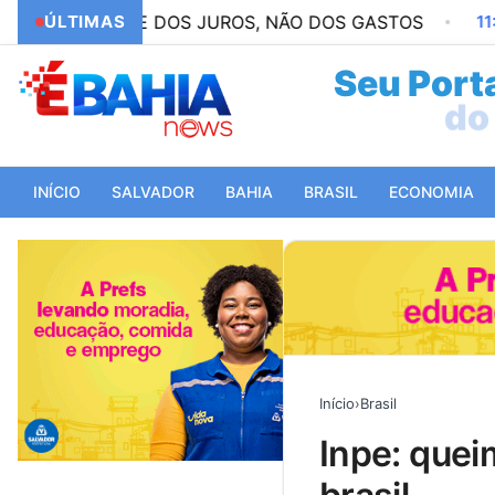
E DOS JUROS, NÃO DOS GASTOS
ÚLTIMAS
11:32
ENADE: PRA
Seu Porta
do 
INÍCIO
SALVADOR
BAHIA
BRASIL
ECONOMIA
Início
›
Brasil
inpe: queimadas aumentaram 78% em 2024 no