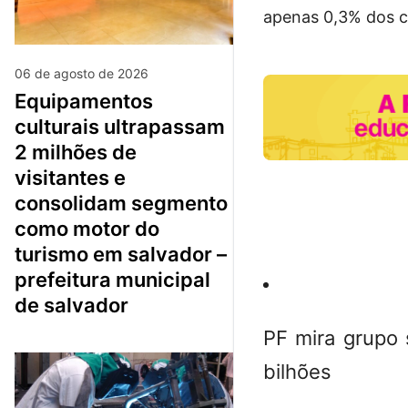
apenas 0,3% dos c
06 de agosto de 2026
equipamentos
culturais ultrapassam
2 milhões de
visitantes e
consolidam segmento
como motor do
turismo em salvador –
prefeitura municipal
de salvador
PF mira grupo 
bilhões