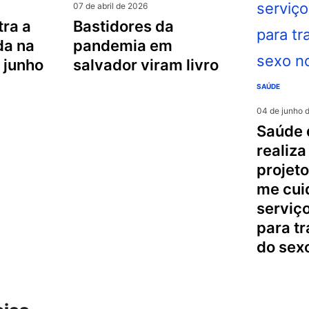
07 de abril de 2026
bastidores da
da na
pandemia em
 junho
salvador viram livro
SAÚDE
04 de junho 
saúde de salvador
realiza
projeto
me cui
serviço
para t
do sex