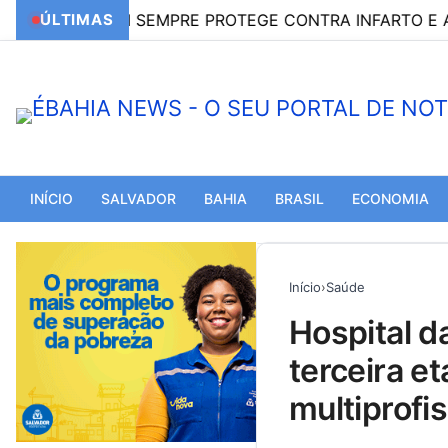
MAL NEM SEMPRE PROTEGE CONTRA INFARTO E AVC
ÚLTIMAS
INÍCIO
SALVADOR
BAHIA
BRASIL
ECONOMIA
Início
›
Saúde
hospital da mulher divulga lista de aprovados para a
terceira e
multiprofis