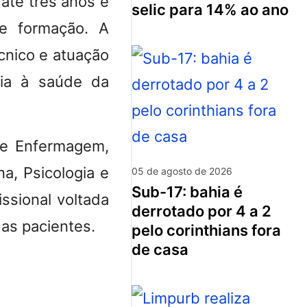
até três anos e
selic para 14% ao ano
e formação. A
écnico e atuação
cia à saúde da
de Enfermagem,
na, Psicologia e
05 de agosto de 2026
sub-17: bahia é
ssional voltada
derrotado por 4 a 2
das pacientes.
pelo corinthians fora
de casa