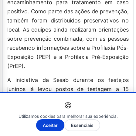
encaminhamento para tratamento em caso
positivo. Como parte das ações de prevenção,
também foram distribuídos preservativos no
local. As equipes ainda realizaram orientações
sobre prevenção combinada, com as pessoas
recebendo informações sobre a Profilaxia Pós-
Exposição (PEP) e a Profilaxia Pré-Exposição
(PrEP).
A iniciativa da Sesab durante os festejos
juninos já levou postos de testagem a 15
cidades – Alagoinhas, Amargosa, Brumado,
🍪
Camaçari, Cachoeira, Conceição do Jacuípe,
Cruz das Almas, Guanambi, Ibicuí, Irecê,
Utilizamos cookies para melhorar sua experiência.
A-
A+
Itabuna, Itapetinga, Seabra, Senhor do Bonfim
Aceitar
Essenciais
e Serrinha. Em Eunápolis, a ação ocorrerá de 1º