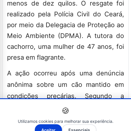
menos de dez quilos. O resgate foi
realizado pela Polícia Civil do Ceará,
por meio da Delegacia de Proteção ao
Meio Ambiente (DPMA). A tutora do
cachorro
, uma mulher de 47 anos, foi
presa em flagrante.
A ação ocorreu após uma denúncia
anônima sobre um cão mantido em
condições precárias. Segundo a
Polícia Civil, os agentes encontraram o
🍪
animal sem acesso a água e comida.
Utilizamos cookies para melhorar sua experiência.
A-
A+
“O local era anti-higiênico, e o
Aceitar
Essenciais