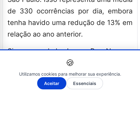
de 330 ocorrências por dia, embora
tenha havido uma redução de 13% em
relação ao ano anterior.
Siga o canal da Jovem Pan News e
🍪
receba as principais notícias no seu
WhatsApp!
Utilizamos cookies para melhorar sua experiência.
A-
A+
Aceitar
Essenciais
O Mapa de Risco utiliza inteligência
artificial e Big Data para cruzar
informações da Secretaria de
Segurança Pública com a base de