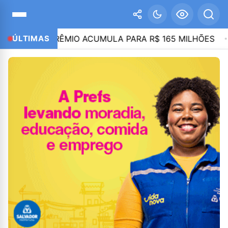
ENA; PRÊMIO ACUMULA PARA R$ 165 MILHÕES
ÚLTIMAS
21: