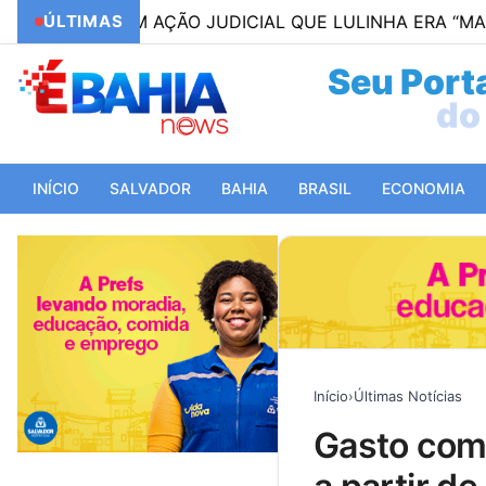
A EM AÇÃO JUDICIAL QUE LULINHA ERA “MARIDO” DE 
ÚLTIMAS
Seu Porta
do 
INÍCIO
SALVADOR
BAHIA
BRASIL
ECONOMIA
Início
›
Últimas Notícias
gasto com pessoal e benefícios fiscais terão limite