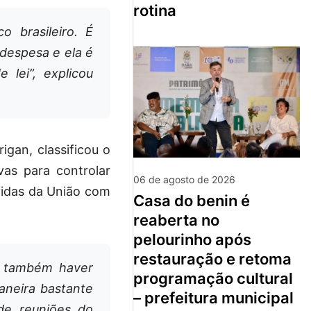
rotina
 brasileiro. É
despesa e ela é
 lei”, explicou
gan, classificou o
vas para controlar
06 de agosto de 2026
vidas da União com
casa do benin é
reaberta no
pelourinho após
restauração e retoma
i também haver
programação cultural
aneira bastante
– prefeitura municipal
 de reuniões do