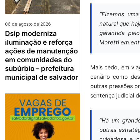
“Fizemos uma 
natural que ha
06 de agosto de 2026
dsip moderniza
garantida pelo
iluminação e reforça
Moretti em ent
ações de manutenção
em comunidades do
Mais cedo, em via
subúrbio – prefeitura
municipal de salvador
cenário como desa
outras pressões o
sentença judicial de
“Há um grand
outras estraté
cuidadosa e c