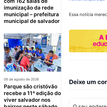
com 162 salas de
imunização da rede
municipal – prefeitura
Essa notícia merec
municipal de salvador
06 de agosto de 2026
Deixe um co
parque são cristóvão
recebe a 11ª edição do
viver salvador nos
O seu endereç
bairros neste sábado