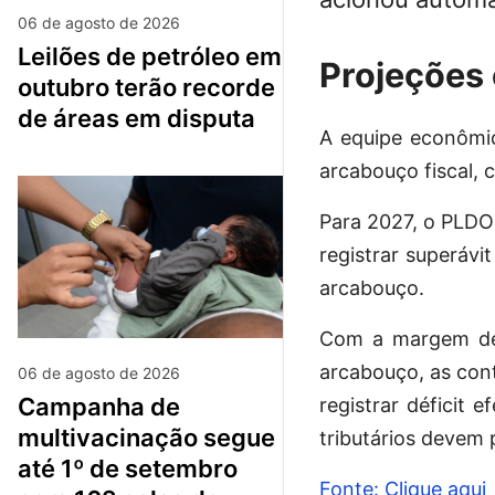
06 de agosto de 2026
leilões de petróleo em
Projeções
outubro terão recorde
de áreas em disputa
A equipe econômic
arcabouço fiscal,
Para 2027, o PLDO 
registrar superávi
arcabouço.
Com a margem de t
arcabouço, as con
06 de agosto de 2026
campanha de
registrar déficit 
multivacinação segue
tributários devem
até 1º de setembro
Fonte: Clique aqui