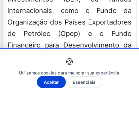
internacionais, como o Fundo da
Organização dos Países Exportadores
de Petróleo (Opep) e o Fundo
Financeiro para Desenvolvimento da
Bacia do Prata (Fonplata).
🍪
A Cofiex é responsável por analisar e deliberar
Utilizamos cookies para melhorar sua experiência.
A-
A+
projetos e programas da União, de estados e
Aceitar
Essenciais
de municípios com financiamento externo de
organismos multilaterais e bilaterais e garantia
da União. O órgão é composto por
representantes dos Ministérios do
Planejamento e Orçamento, da Fazenda e das
Relações Exteriores. A próxima reunião da