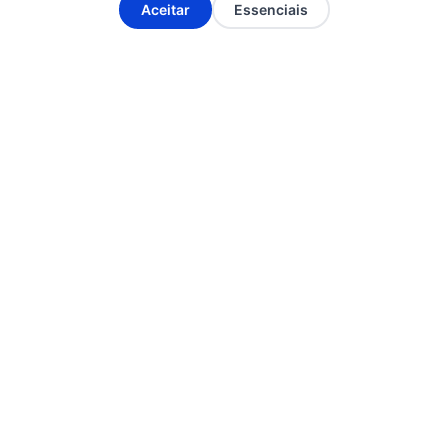
A-
A+
Aceitar
Essenciais
O boletim da ANP traz informações também
As reservas provadas
sobre gás natural.
alcançaram 572,752 bilhões de metros
cúbicos (m³), expansão de 4,89% na
passagem de 2024 para 2025.
Das reservas provadas de gás natural, 69,3%
estão no pré-sal.
Fonte: Clique aqui
Essa notícia merece ser lida por mais gente.
Compartilhe!