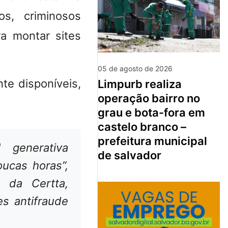
s, criminosos
a montar sites
05 de agosto de 2026
nte disponíveis,
limpurb realiza
operação bairro no
grau e bota-fora em
castelo branco –
prefeitura municipal
l generativa
de salvador
oucas horas”,
o da Certta,
es antifraude