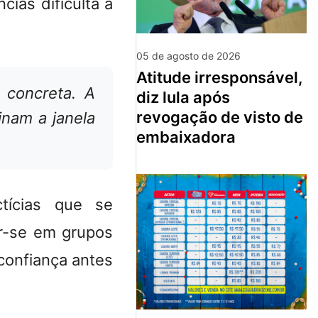
ias dificulta a
05 de agosto de 2026
atitude irresponsável,
concreta. A
diz lula após
revogação de visto de
inam a janela
embaixadora
tícias que se
ar-se em grupos
confiança antes