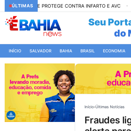
EMPRE PROTEGE CONTRA INFARTO E AVC
ÚLTIMAS
00:18
AÇÃ
Seu Porta
do 
INÍCIO
SALVADOR
BAHIA
BRASIL
ECONOMIA
Início
›
Últimas Notícias
fraudes ligadas à copa quase dobram e acendem